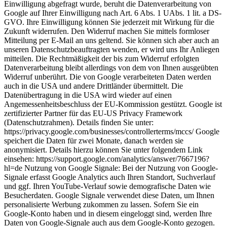
Einwilligung abgefragt wurde, beruht die Datenverarbeitung von
Google auf Ihrer Einwilligung nach Art. 6 Abs. 1 UAbs. 1 lit. a DS-
GVO. Ihre Einwilligung können Sie jederzeit mit Wirkung für die
Zukunft widerrufen. Den Widerruf machen Sie mittels formloser
Mitteilung per E-Mail an uns geltend. Sie können sich aber auch an
unseren Datenschutzbeauftragten wenden, er wird uns Ihr Anliegen
mitteilen. Die Rechtmäßigkeit der bis zum Widerruf erfolgten
Datenverarbeitung bleibt allerdings von dem von Ihnen ausgeübten
Widerruf unberührt. Die von Google verarbeiteten Daten werden
auch in die USA und andere Drittländer übermittelt. Die
Datenübertragung in die USA wird wieder auf einen
Angemessenheitsbeschluss der EU-Kommission gestützt. Google ist
zertifizierter Partner für das EU-US Privacy Framework
(Datenschutzrahmen). Details finden Sie unter:
https://privacy.google.com/businesses/controllerterms/mccs/ Google
speichert die Daten für zwei Monate, danach werden sie
anonymisiert. Details hierzu können Sie unter folgendem Link
einsehen: https://support.google.com/analytics/answer/7667196?
hl=de Nutzung von Google Signale: Bei der Nutzung von Google-
Signale erfasst Google Analytics auch Ihren Standort, Suchverlauf
und ggf. Ihren YouTube-Verlauf sowie demografische Daten wie
Besucherdaten. Google Signale verwendet diese Daten, um Ihnen
personalisierte Werbung zukommen zu lassen. Sofern Sie ein
Google-Konto haben und in diesem eingeloggt sind, werden Ihre
Daten von Google-Signale auch aus dem Google-Konto gezogen.